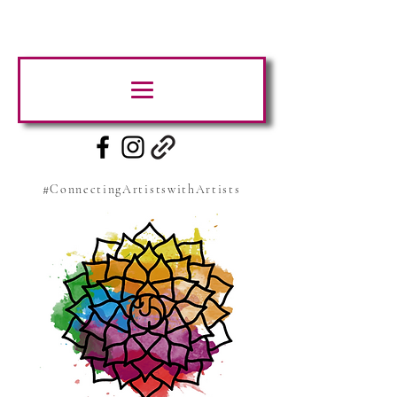
#ConnectingArtistswithArtists