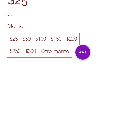
Monto
$25
$50
$100
$150
$200
$250
$300
Otro monto
Cantidad
Agregar al carrito
Comprar ahora