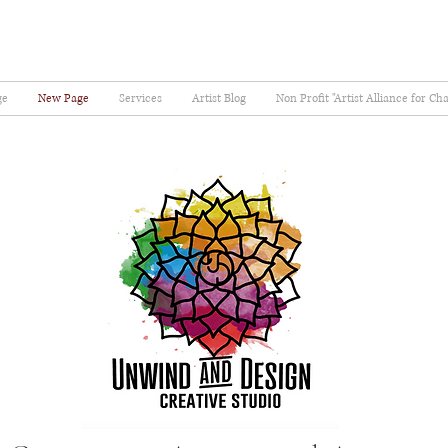
ge
New Page
Services
Artist Blog
Non Profit "Artist Alliance for Ch