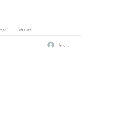
ange "
Gift Card
Iniciar sesión